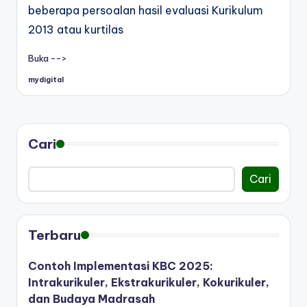
beberapa persoalan hasil evaluasi Kurikulum
2013 atau kurtilas
Buka -->
mydigital
Posted
by
Cari
Cari
Terbaru
Contoh Implementasi KBC 2025:
Intrakurikuler, Ekstrakurikuler, Kokurikuler,
dan Budaya Madrasah