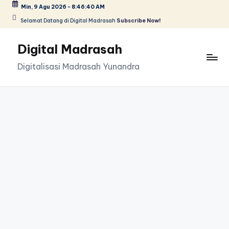
Min, 9 Agu 2026
-
8:46:41 AM
Selamat Datang di Digital Madrasah
Subscribe Now!
Skip
to
Digital Madrasah
content
Digitalisasi Madrasah Yunandra