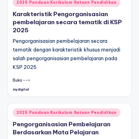
Posted
2025 Panduan Kurikulum Satuan Pendidikan
in
Karakteristik Pengorganisasian
pembelajaran secara tematik di KSP
2025
Pengorganisasian pembelajaran secara
tematik dengan karakteristik khusus menjadi
salah pengorganisasian pembelajaran pada
KSP 2025
Buka -->
mydigital
Posted
by
Posted
2025 Panduan Kurikulum Satuan Pendidikan
in
Pengorganisasian Pembelajaran
Berdasarkan Mata Pelajaran