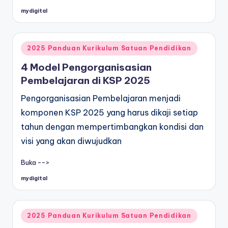
mydigital
Posted
by
Posted
2025 Panduan Kurikulum Satuan Pendidikan
in
4 Model Pengorganisasian
Pembelajaran di KSP 2025
Pengorganisasian Pembelajaran menjadi
komponen KSP 2025 yang harus dikaji setiap
tahun dengan mempertimbangkan kondisi dan
visi yang akan diwujudkan
Buka -->
mydigital
Posted
by
Posted
2025 Panduan Kurikulum Satuan Pendidikan
in