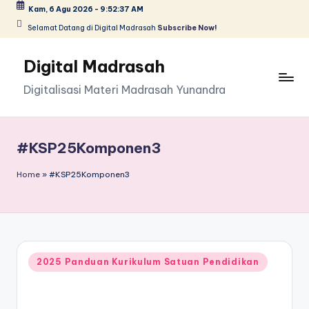
Kam, 6 Agu 2026
-
9:52:37 AM
Selamat Datang di Digital Madrasah
Subscribe Now!
Skip
to
Digital Madrasah
content
Digitalisasi Materi Madrasah Yunandra
#KSP25Komponen3
Home
»
#KSP25Komponen3
Posted
2025 Panduan Kurikulum Satuan Pendidikan
in