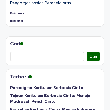
Pengorganisasian Pembelajaran
Buka -->
mydigital
Posted
by
Cari
Cari
Terbaru
Paradigma Kurikulum Berbasis Cinta
Tujuan Kurikulum Berbasis Cinta: Menuju
Madrasah Penuh Cinta
Kurikulum Berbasis Cinta: Menuju Indonesia