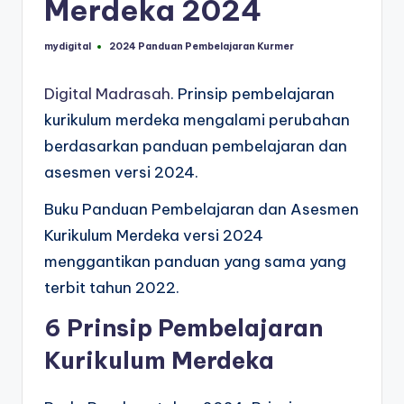
Merdeka 2024
mydigital
2024 Panduan Pembelajaran Kurmer
Posted
Posted
by
in
Digital Madrasah
. Prinsip pembelajaran
kurikulum merdeka mengalami perubahan
berdasarkan panduan pembelajaran dan
asesmen versi 2024.
Buku Panduan Pembelajaran dan Asesmen
Kurikulum Merdeka versi 2024
menggantikan panduan yang sama yang
terbit tahun 2022.
6 Prinsip Pembelajaran
Kurikulum Merdeka