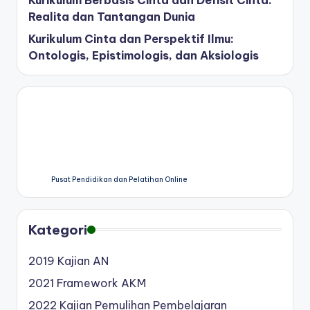
Realita dan Tantangan Dunia
Kurikulum Cinta dan Perspektif Ilmu:
Ontologis, Epistimologis, dan Aksiologis
Pusat Pendidikan dan Pelatihan Online
Kategori
2019 Kajian AN
2021 Framework AKM
2022 Kajian Pemulihan Pembelajaran