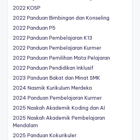
2022 KOSP
2022 Panduan Bimbingan dan Konseling
2022 Panduan P5
2022 Panduan Pembelajaran K13
2022 Panduan Pembelajaran Kurmer
2022 Panduan Pemilihan Mata Pelajaran
2022 Panduan Pendidikan Inklusif
2023 Panduan Bakat dan Minat SMK
2024 Nasmik Kurikulum Merdeka
2024 Panduan Pembelajaran Kurmer
2025 Naskah Akademik Koding dan AI
2025 Naskah Akademik Pembelajaran
Mendalam
2025 Panduan Kokurikuler