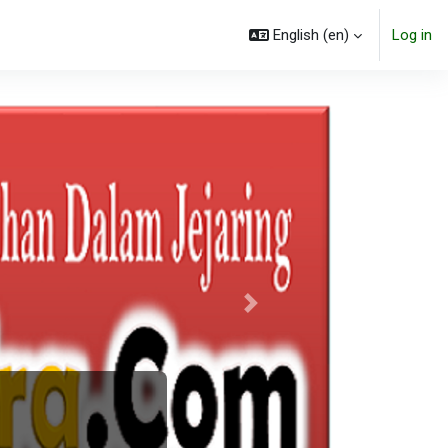
English ‎(en)‎
Log in
Next